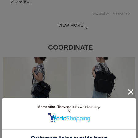
フラッタ...
powered by
VIEW MORE
COORDINATE