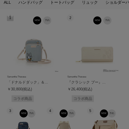
ALL
ハンドバッグ
トートバッグ
リュック
ショルダー
1
2
NEW
予約
NEW
予約
Samantha Thavasa
Samantha Thavasa
「ドナルドダック」＆...
『クラシック プー』...
￥30,800(税込)
￥26,400(税込)
コラボ商品
コラボ商品
3
4
5
NEW
予約
NEW
予約
NEW
予約