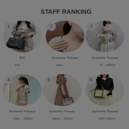
STAFF RANKING
1
2
3
本社
Samantha Thavasa
Samantha Thavasa
Onli...
koto...
K♡
165cm
4
5
6
Samantha Thavasa
Samantha Thavasa
Samantha Thavasa
haru...
158cm
mana...
154cm
NAO
158cm