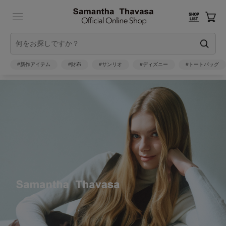
#新作アイテム
#財布
#サンリオ
#ディズニー
#トートバッグ