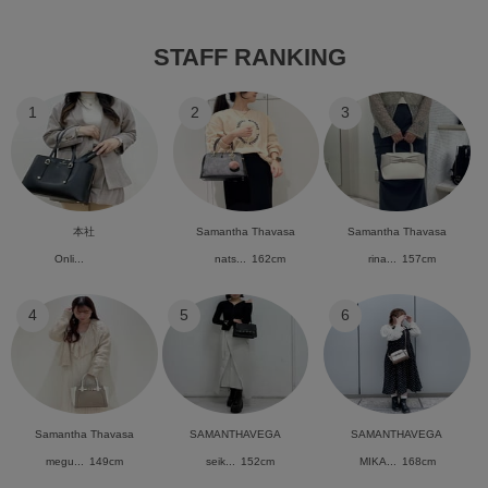
STAFF RANKING
1
2
3
本社
Samantha Thavasa
Samantha Thavasa
Onli...
nats...
162cm
rina...
157cm
4
5
6
Samantha Thavasa
SAMANTHAVEGA
SAMANTHAVEGA
megu...
149cm
seik...
152cm
MIKA...
168cm