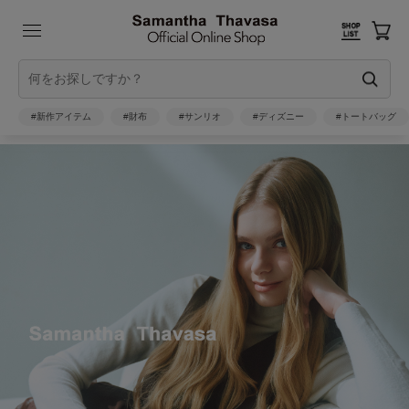
#新作アイテム
#財布
#サンリオ
#ディズニー
#トートバッグ