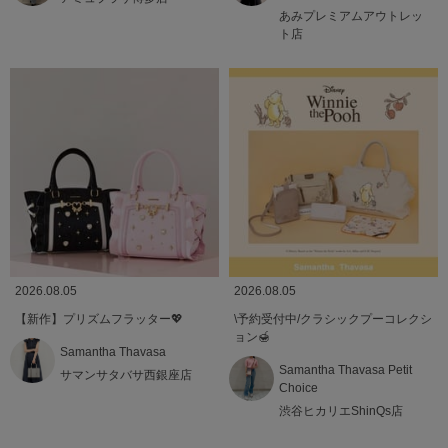
あみプレミアムアウトレッ
ト店
2026.08.05
2026.08.05
【新作】プリズムフラッター💖
\予約受付中/クラシックプーコレクシ
ョン🍯
Samantha Thavasa
Samantha Thavasa Petit
サマンサタバサ西銀座店
Choice
渋谷ヒカリエShinQs店