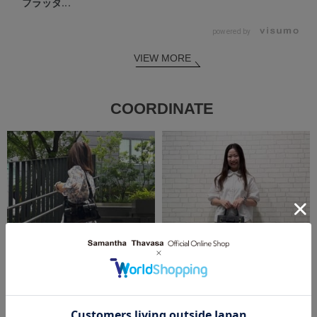
フラッタ...
powered by
VIEW MORE
COORDINATE