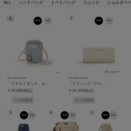
ALL
ハンドバッグ
トートバッグ
リュック
ショルダー
1
2
NEW
予約
NEW
予約
Samantha Thavasa
Samantha Thavasa
「ドナルドダック」＆...
『クラシック プー』...
￥30,800(税込)
￥26,400(税込)
コラボ商品
コラボ商品
3
4
5
NEW
予約
NEW
予約
NEW
予約