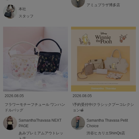
アミュプラザ博多店
本社
スタッフ
2026.08.05
2026.08.05
フラワーモチーフチュール ワンハン
\予約受付中/クラシックプーコレクシ
ドルバッグ
ョン🍯
SamanthaThavasa NEXT
Samantha Thavasa Petit
PAGE
Choice
あみプレミアムアウトレッ
渋谷ヒカリエShinQs店
ト店