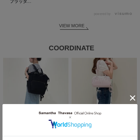
フラッタ...
powered by
VIEW MORE
COORDINATE