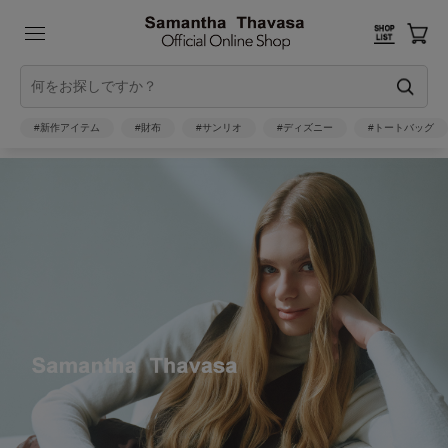
#新作アイテム
#財布
#サンリオ
#ディズニー
#トートバッグ