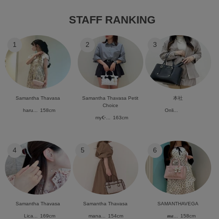
STAFF RANKING
1
2
3
Samantha Thavasa
Samantha Thavasa Petit
本社
Choice
haru...
158cm
Onli...
my☪︎...
163cm
4
5
6
Samantha Thavasa
Samantha Thavasa
SAMANTHAVEGA
Lica...
169cm
mana...
154cm
𝒎𝒂...
158cm