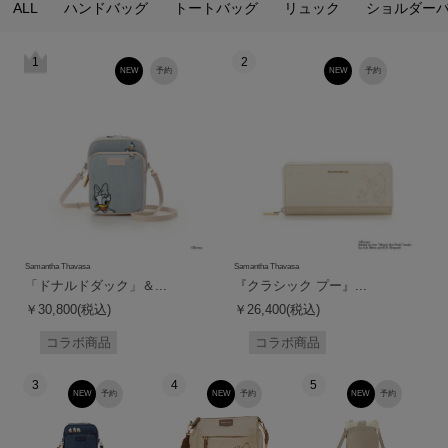
ALL
ハンドバッグ
トートバッグ
リュック
ショルダー
1
2
NEW
予約
NEW
予約
Samantha Thavasa
Samantha Thavasa
「ドナルドダック」＆...
『クラシック プー』...
￥30,800(税込)
￥26,400(税込)
コラボ商品
コラボ商品
3
4
5
NEW
予約
NEW
予約
NEW
予約