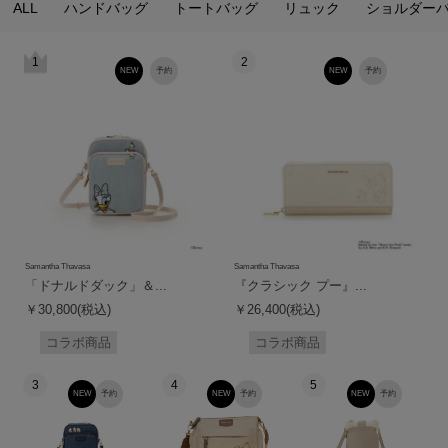
ALL
ハンドバッグ
トートバッグ
リュック
ショルダー
1
2
NEW
予約
NEW
予約
Samantha Thavasa
Samantha Thavasa
「ドナルドダック」＆...
『クラシック プー』...
￥30,800(税込)
￥26,400(税込)
コラボ商品
コラボ商品
3
4
5
NEW
予約
NEW
予約
NEW
予約