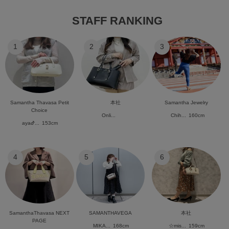
STAFF RANKING
1
2
3
Samantha Thavasa Petit
本社
Samantha Jewelry
Choice
Onli...
Chih...
160cm
ayaᕷ...
153cm
4
5
6
SamanthaThavasa NEXT
SAMANTHAVEGA
本社
PAGE
MIKA...
168cm
☆mis...
159cm