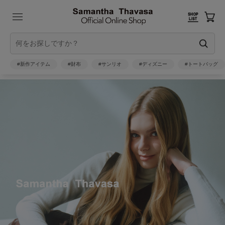
#新作アイテム
#財布
#サンリオ
#ディズニー
#トートバッグ