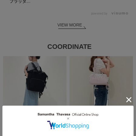
フラッタ...
powered by
VIEW MORE
COORDINATE