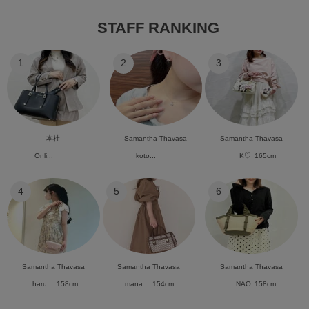
STAFF RANKING
1
2
3
本社
Samantha Thavasa
Samantha Thavasa
Onli...
koto...
K♡
165cm
4
5
6
Samantha Thavasa
Samantha Thavasa
Samantha Thavasa
haru...
158cm
mana...
154cm
NAO
158cm