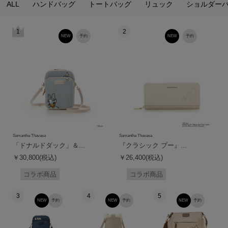
ALL
ハンドバッグ
トートバッグ
リュック
ショルダー
1
2
NEW
予約
NEW
予約
Samantha Thavasa
Samantha Thavasa
「ドナルドダック」＆...
『クラシック プー』...
￥30,800(税込)
￥26,400(税込)
コラボ商品
コラボ商品
3
4
5
NEW
予約
NEW
予約
NEW
予約