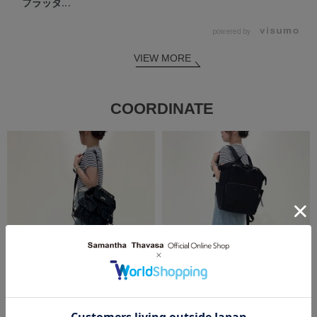
フラッタ...
powered by
VIEW MORE
COORDINATE