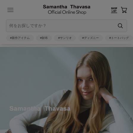
#新作アイテム
#財布
#サンリオ
#ディズニー
#トートバッグ