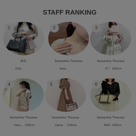
STAFF RANKING
1
2
3
本社
Samantha Thavasa
Samantha Thavasa
Onli...
koto...
K♡
165cm
4
5
6
Samantha Thavasa
Samantha Thavasa
Samantha Thavasa
haru...
158cm
mana...
154cm
NAO
158cm