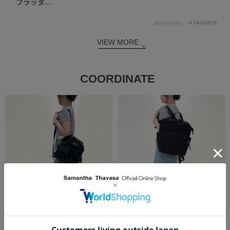
フラッタ...
powered by
VIEW MORE
COORDINATE