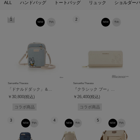
ALL
ハンドバッグ
トートバッグ
リュック
ショルダー
1
2
NEW
予約
NEW
予約
Samantha Thavasa
Samantha Thavasa
「ドナルドダック」＆...
『クラシック プー』...
￥30,800(税込)
￥26,400(税込)
コラボ商品
コラボ商品
3
4
5
NEW
予約
NEW
予約
NEW
予約