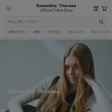
#新作アイテム
#財布
#サンリオ
#ディズニー
#トートバッグ