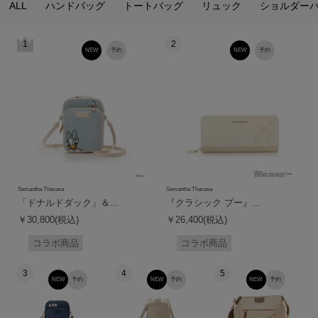
ALL
ハンドバッグ
トートバッグ
リュック
ショルダー
1
2
NEW
予約
NEW
予約
Samantha Thavasa
Samantha Thavasa
「ドナルドダック」＆...
『クラシック プー』...
￥30,800(税込)
￥26,400(税込)
コラボ商品
コラボ商品
3
4
5
NEW
予約
NEW
予約
NEW
予約