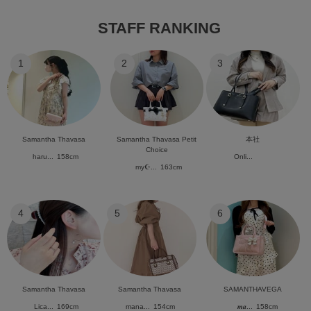
STAFF RANKING
1
2
3
Samantha Thavasa
Samantha Thavasa Petit
本社
Choice
haru...
158cm
Onli...
my☪︎...
163cm
4
5
6
Samantha Thavasa
Samantha Thavasa
SAMANTHAVEGA
Lica...
169cm
mana...
154cm
𝒎𝒂...
158cm