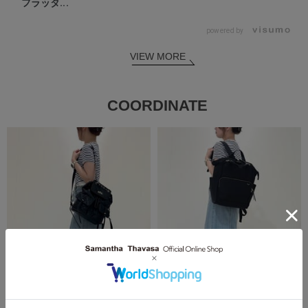
フラッタ...
powered by
VIEW MORE
COORDINATE