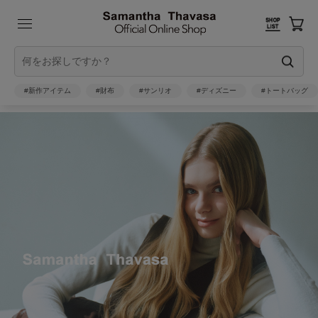
#新作アイテム
#財布
#サンリオ
#ディズニー
#トートバッグ