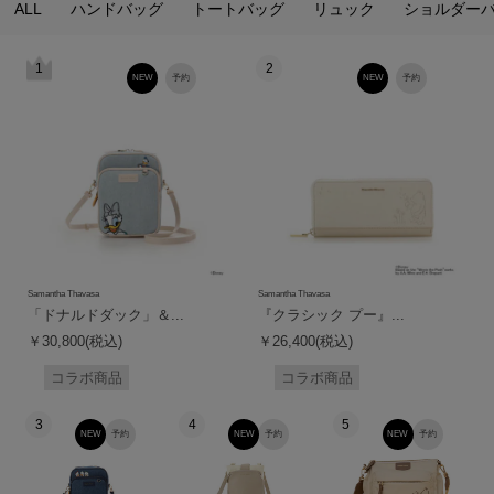
ALL
ハンドバッグ
トートバッグ
リュック
ショルダー
1
2
NEW
予約
NEW
予約
Samantha Thavasa
Samantha Thavasa
「ドナルドダック」＆...
『クラシック プー』...
￥30,800(税込)
￥26,400(税込)
コラボ商品
コラボ商品
3
4
5
NEW
予約
NEW
予約
NEW
予約