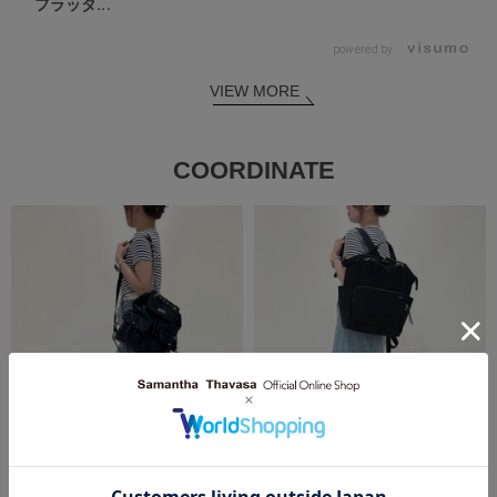
フラッタ...
powered by
VIEW MORE
COORDINATE