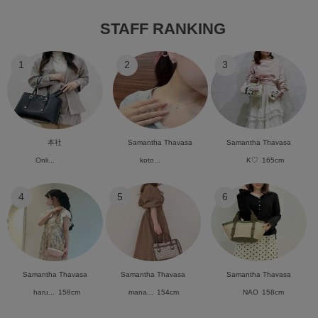
STAFF RANKING
1
2
3
本社
Samantha Thavasa
Samantha Thavasa
Onli...
koto...
K♡
165cm
4
5
6
Samantha Thavasa
Samantha Thavasa
Samantha Thavasa
haru...
158cm
mana...
154cm
NAO
158cm