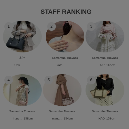
STAFF RANKING
1
2
3
本社
Samantha Thavasa
Samantha Thavasa
Onli...
koto...
K♡
165cm
4
5
6
Samantha Thavasa
Samantha Thavasa
Samantha Thavasa
haru...
158cm
mana...
154cm
NAO
158cm