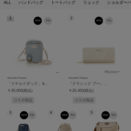
ALL
ハンドバッグ
トートバッグ
リュック
ショルダー
1
2
NEW
予約
NEW
予約
Samantha Thavasa
Samantha Thavasa
「ドナルドダック」＆...
『クラシック プー』...
￥30,800(税込)
￥26,400(税込)
コラボ商品
コラボ商品
3
4
5
NEW
予約
NEW
予約
NEW
予約