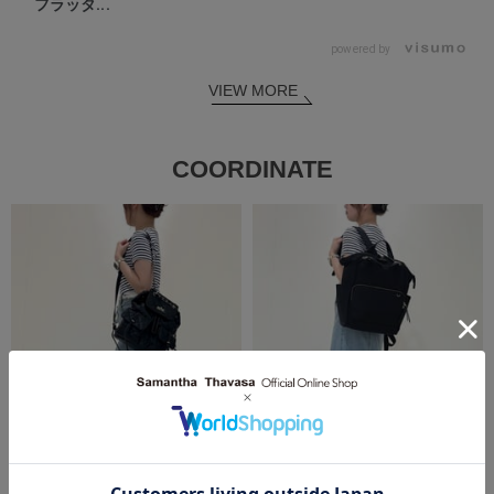
フラッタ...
powered by
VIEW MORE
COORDINATE