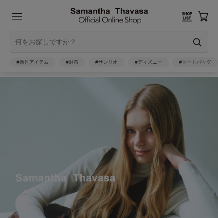
#新作アイテム
#財布
#サンリオ
#ディズニー
#トートバッグ