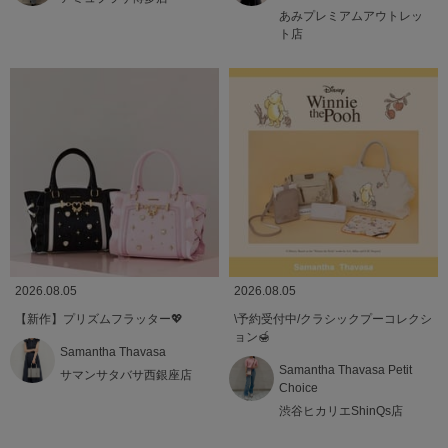
あみプレミアムアウトレッ
ト店
2026.08.05
2026.08.05
【新作】プリズムフラッター💖
\予約受付中/クラシックプーコレクシ
ョン🍯
Samantha Thavasa
Samantha Thavasa Petit
サマンサタバサ西銀座店
Choice
渋谷ヒカリエShinQs店