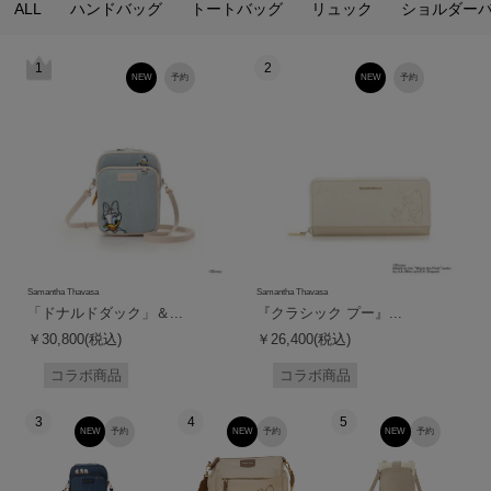
ALL
ハンドバッグ
トートバッグ
リュック
ショルダー
1
2
NEW
予約
NEW
予約
Samantha Thavasa
Samantha Thavasa
「ドナルドダック」＆...
『クラシック プー』...
￥30,800(税込)
￥26,400(税込)
コラボ商品
コラボ商品
3
4
5
NEW
予約
NEW
予約
NEW
予約