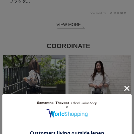
フラッタ...
powered by
VIEW MORE
COORDINATE