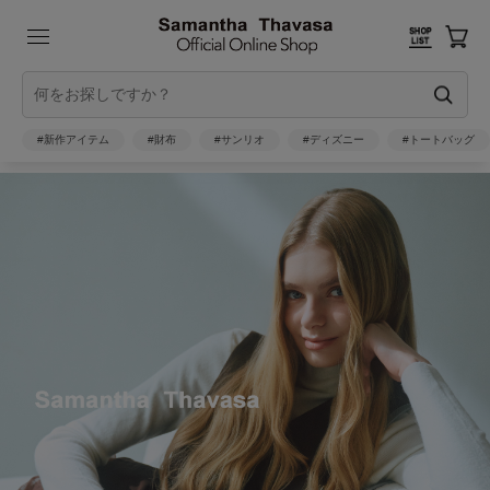
#新作アイテム
#財布
#サンリオ
#ディズニー
#トートバッグ