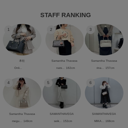
STAFF RANKING
1
2
3
本社
Samantha Thavasa
Samantha Thavasa
Onli...
nats...
162cm
rina...
157cm
4
5
6
Samantha Thavasa
SAMANTHAVEGA
SAMANTHAVEGA
megu...
149cm
seik...
152cm
MIKA...
168cm