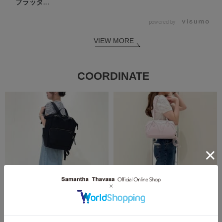
フラッタ...
powered by
VIEW MORE
COORDINATE