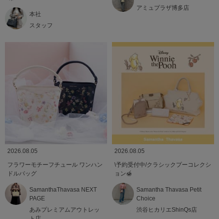
アミュプラザ博多店
本社
スタッフ
2026.08.05
2026.08.05
フラワーモチーフチュール ワンハン
\予約受付中/クラシックプーコレクシ
ドルバッグ
ョン🍯
SamanthaThavasa NEXT
Samantha Thavasa Petit
PAGE
Choice
あみプレミアムアウトレッ
渋谷ヒカリエShinQs店
ト店