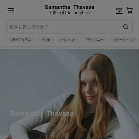
#新作アイテム
#財布
#サンリオ
#ディズニー
#トートバッグ