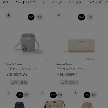
ALL
ハンドバッグ
トートバッグ
リュック
ショルダー
1
2
NEW
予約
NEW
予約
Samantha Thavasa
Samantha Thavasa
「ドナルドダック」＆...
『クラシック プー』...
￥30,800(税込)
￥26,400(税込)
コラボ商品
コラボ商品
3
4
5
NEW
予約
NEW
予約
NEW
予約