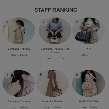
STAFF RANKING
1
2
3
Samantha Thavasa
Samantha Thavasa Petit
本社
Choice
haru...
158cm
Onli...
my☪︎...
163cm
4
5
6
Samantha Thavasa
Samantha Thavasa
SAMANTHAVEGA
Lica...
169cm
mana...
154cm
𝒎𝒂...
158cm