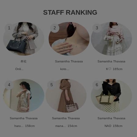
STAFF RANKING
1
2
3
本社
Samantha Thavasa
Samantha Thavasa
Onli...
koto...
K♡
165cm
4
5
6
Samantha Thavasa
Samantha Thavasa
Samantha Thavasa
haru...
158cm
mana...
154cm
NAO
158cm