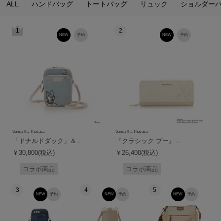
ALL
ハンドバッグ
トートバッグ
リュック
ショルダー
1
2
NEW
予約
NEW
予約
Samantha Thavasa
Samantha Thavasa
「ドナルドダック」＆...
『クラシック プー』...
￥30,800(税込)
￥26,400(税込)
コラボ商品
コラボ商品
3
4
5
NEW
予約
NEW
予約
NEW
予約