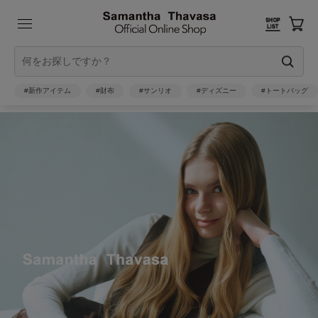
#新作アイテム
#財布
#サンリオ
#ディズニー
#トートバッグ