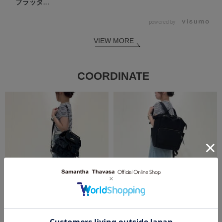
フラッタ...
powered by
VIEW MORE
COORDINATE