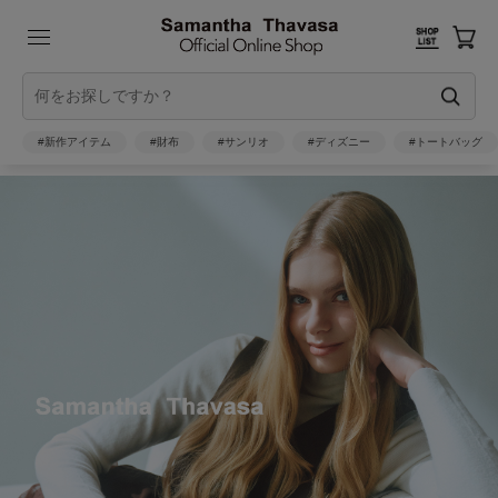
#新作アイテム
#財布
#サンリオ
#ディズニー
#トートバッグ