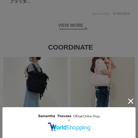
フラッタ...
powered by
VIEW MORE
COORDINATE