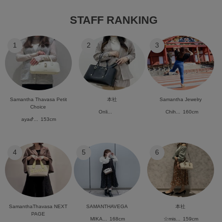
STAFF RANKING
1
2
3
Samantha Thavasa Petit
本社
Samantha Jewelry
Choice
Onli...
Chih...
160cm
ayaᕷ...
153cm
4
5
6
SamanthaThavasa NEXT
SAMANTHAVEGA
本社
PAGE
MIKA...
168cm
☆mis...
159cm