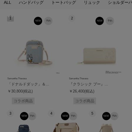
ALL
ハンドバッグ
トートバッグ
リュック
ショルダー
1
2
NEW
予約
NEW
予約
Samantha Thavasa
Samantha Thavasa
「ドナルドダック」＆...
『クラシック プー』...
￥30,800(税込)
￥26,400(税込)
コラボ商品
コラボ商品
3
4
5
NEW
予約
NEW
予約
NEW
予約