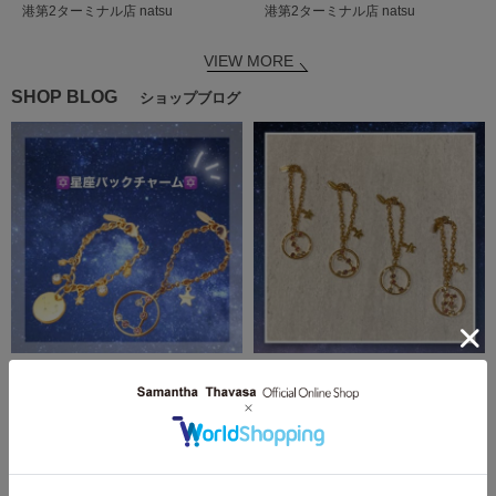
港第2ターミナル店
natsu
港第2ターミナル店
natsu
VIEW MORE
SHOP BLOG
ショップブログ
2023.05.28
2021.10.23
【ギフトにもオススメ】💖星座チャ
人と違ったチャームを持ちたいあな
ーム💖
たに♡【星座チャーム】
Samantha Thavasa
Samantha Thavasa
いよてつ高島屋店
羽田空港第1ターミナル店