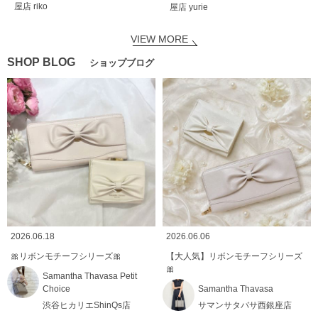
屋店
riko
屋店
yurie
VIEW MORE
SHOP BLOG
ショップブログ
2026.06.18
2026.06.06
🎀リボンモチーフシリーズ🎀
【大人気】リボンモチーフシリーズ
🎀
Samantha Thavasa Petit
Choice
Samantha Thavasa
渋谷ヒカリエShinQs店
サマンサタバサ西銀座店