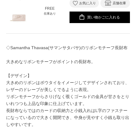
お気に入り
店舗在庫
FREE
在庫あり
買い物かごに入れる
◇Samantha Thavasa(サマンサタバサ)のリボンモチーフ長財布
大きめなリボンモチーフがポイントの長財布。
【デザイン】
大きめのリボンはボウタイをイメージしてデザインされており、
レザーのドレープが美しくでるように表現。
リボンモチーフからさりげなく覗くゴールドの金具が甘さをとり
いれつつも上品な印象に仕上げています。
長財布ならではのカードの収納力と小銭入れはL字のファスナー
になっているので大きく開閉でき、中身が見やすく小銭も取り出
しやすいです。