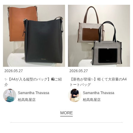
2026.05.27
2026.05.27
✨【A4が入る縦型のバッグ】🛍️ご紹
【新色が登場✨️】軽くて大容量のA4
介
トートバッグ
Samantha Thavasa
Samantha Thavasa
柏高島屋店
柏高島屋店
MORE