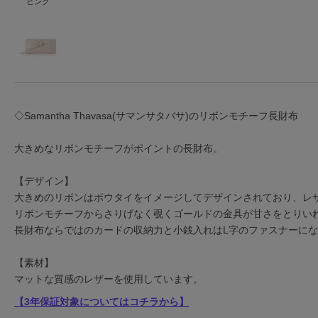
ピンク
◇Samantha Thavasa(サマンサタバサ)のリボンモチーフ長財布
大きめなリボンモチーフがポイントの長財布。
【デザイン】
大きめのリボンはボウタイをイメージしてデザインされており、レ
リボンモチーフからさりげなく覗くゴールドの金具が甘さをとりい
長財布ならではのカードの収納力と小銭入れはL字のファスナーに
【素材】
マットな質感のレザーを使用しています。
【3年保証対象についてはコチラから】