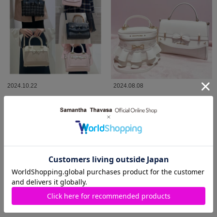
2024.10.22
2024.08.08
【悩まれてる方必見】アクセントリ
♡8/8 リボンの日♡
ボンバッグご紹介
SAMANTHAVEGA
SAMANTHAVEGA
近鉄パッセ店
エスパル仙台店
MORE
関連商品