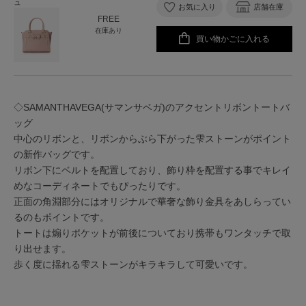
ュ
お気に入り
店舗在庫
FREE
在庫あり
買い物かごに入れる
◇SAMANTHAVEGA(サマンサベガ)のアクセントリボントートバ
ッグ
中心のリボンと、リボンからぶら下がった雫ストーンがポイント
の新作バッグです。
リボン下にベルトを配置しており、飾り枠を配置する事でキレイ
めなコーディネートでもぴったりです。
正面の角淵部分にはオリジナルで華奢な飾り金具をあしらってい
るのもポイントです。
トートは煽りポケットが前後についており携帯もワンタッチで取
り出せます。
歩く度に揺れる雫ストーンがキラキラして可愛いです。