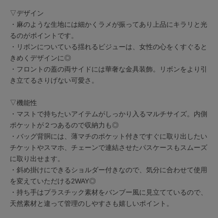
▽デザイン
・麻のような生地には細かくラメが振ってあり上品にキラリと光
るのがポイントです。
・リボンについている揺れるビジューは、女性の心をくすぐると
きめくデザインに◎
・フロントの蓋の両サイドには華奢な金具装飾。リボンをより引
き立てるさりげない可愛さ。
▽機能性
・マストで持ちたいアイテムがしっかり入るマルチサイズ。内側
ポケットが２つあるので収納力も◎
・バッグ背胴には、薄マチのポケット付きですぐに取り出したい
チケットやスマホ、チェーンで連結させたパスケースもスムーズ
に取り出せます。
・斜め掛けにできるショルダー付きなので、気分に合わせて使用
を変えていただける2WAY◎
・持ち手はプラスチック素材をバンブー風に見立てているので、
天然素材と違って管理のしやすさも嬉しいポイント。