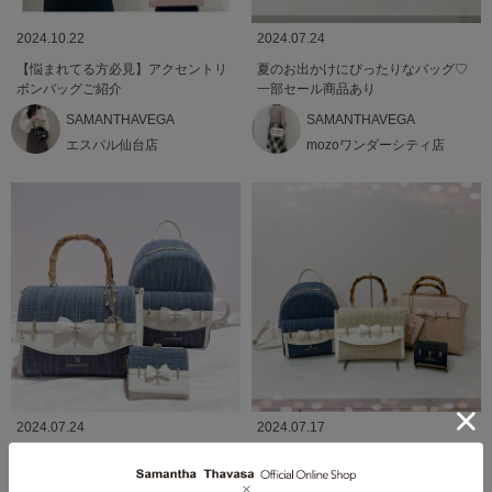
2024.10.22
2024.07.24
【悩まれてる方必見】アクセントリ
夏のお出かけにぴったりなバッグ♡
ボンバッグご紹介
一部セール商品あり
SAMANTHAVEGA
SAMANTHAVEGA
エスパル仙台店
mozoワンダーシティ店
2024.07.24
2024.07.17
♡バンブーアクセントリボンシリー
バンブーアクセントリボンシリーズ
ズ♡
♡