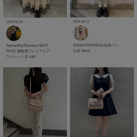
2024.06.11
2026.02.26
SAMANTHAVEGA
近鉄パッ
SamanthaThavasa NEXT
セ店
Seira
PAGE
御殿場プレミアムア
ウトレット店
saki