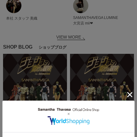
SAMANTHAVEGA
LUMINE
本社
スタッフ
美織
大宮店
mii❤︎
VIEW MORE
SHOP BLOG
ショップブログ
2025.01.22
2025.01.22
アニメ『ジョジョの奇妙な冒険 スタ
アニメ「ジョジョの奇妙な冒険 スタ
ーダストクルセイダース』とのコラ
ーダストクルセーダーズ」とのコラ