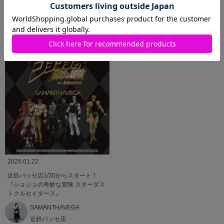
ボコレクション
ボコレクションが登場。
SAMANTHAVEGA
本社
LUMINE大宮店
スタッフ
2025.01.22
近鉄パッセ店1/30からスタート！
『ジョジョの奇妙な冒険 スターダス
トクルセイダース』
SAMANTHAVEGA
近鉄パッセ店