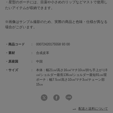
・星型のポーチには、目薬や小さめのリップなどマストで使用し
たいアイテムが収納できます。
※画像はサンプル撮影のため、実際の商品と色味・仕様が異なる
場合がございます。
商品コード
00072420175558 93 00
素材
合成皮革
原産国
中国
サイズ
本体：幅21㎝/高さ16㎝/マチ10㎝/持ち手上がり8
㎝/ショルダー最長136㎝/ショルダー最短81㎝/星
ポーチ：幅7.5㎝/高さ10㎝/マチ3㎝/チェーン部
15㎝
配送と送料について