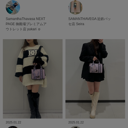
SamanthaThavasa NEXT
SAMANTHAVEGA
近鉄パッ
PAGE
御殿場プレミアムア
セ店
Seira
ウトレット店
yukari ☺︎
2025.01.22
2025.01.22