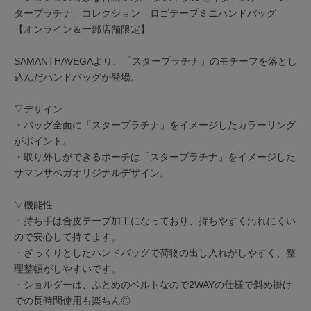
タープラチナ」コレクション ロゴテープミニハンドバッグ
【オンライン＆一部店舗限定】
SAMANTHAVEGAより、「スタープラチナ」のモチーフを落とし
込んだハンドバッグが登場。
▽デザイン
・バッグ全面に「スタープラチナ」をイメージしたカラーリング
がポイント。
・取り外しができるポーチは「スタープラチナ」をイメージした
サマンサベガオリジナルデザイン。
▽機能性
・持ち手は合皮テープ加工になっており、持ちやすく汚れにくい
ので安心して持てます。
・ざっくりとしたハンドバッグで荷物の出し入れがしやすく、整
理整頓がしやすいです。
・ショルダーは、ふとめのベルトなので2WAYの仕様で斜め掛け
での長時間使用も楽ちん◎