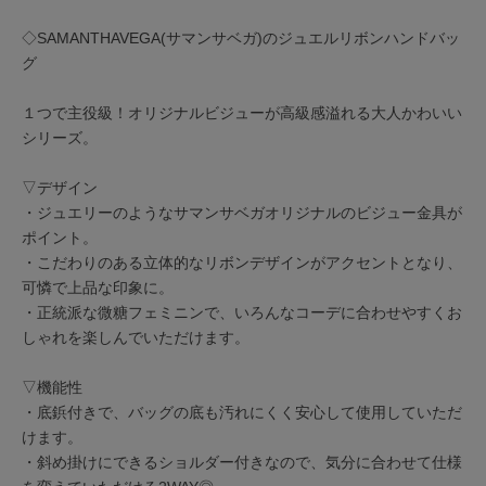
◇SAMANTHAVEGA(サマンサベガ)のジュエルリボンハンドバッ
グ
１つで主役級！オリジナルビジューが高級感溢れる大人かわいい
シリーズ。
▽デザイン
・ジュエリーのようなサマンサベガオリジナルのビジュー金具が
ポイント。
・こだわりのある立体的なリボンデザインがアクセントとなり、
可憐で上品な印象に。
・正統派な微糖フェミニンで、いろんなコーデに合わせやすくお
しゃれを楽しんでいただけます。
▽機能性
・底鋲付きで、バッグの底も汚れにくく安心して使用していただ
けます。
・斜め掛けにできるショルダー付きなので、気分に合わせて仕様