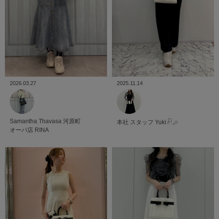
2026.03.27
2025.11.14
Samantha Thavasa
河原町
本社
スタッフ
Yuki𓍯𓈒𓏸︎︎︎︎
オーパ店
RINA