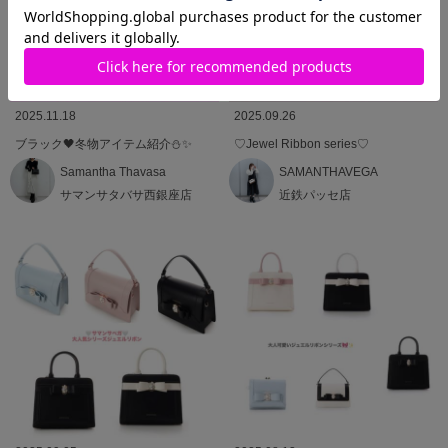
2025.11.18
2025.09.26
ブラック🖤冬物アイテム紹介⛄️✨️
♡Jewel Ribbon series♡
Samantha Thavasa
SAMANTHAVEGA
サマンサタバサ西銀座店
近鉄パッセ店