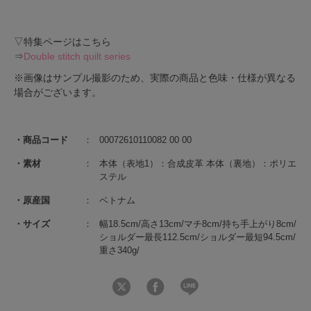
▽特集ページはこちら
⇒
Double stitch quilt series
※画像はサンプル撮影のため、実際の商品と色味・仕様が異なる
場合がございます。
商品コード
00072610110082 00 00
素材
本体（表地1）：合成皮革 本体（裏地）：ポリエ
ステル
原産国
ベトナム
サイズ
幅18.5cm/高さ13cm/マチ8cm/持ち手上がり8cm/
ショルダー最長112.5cm/ショルダー最短94.5cm/
重さ340g/