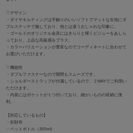
▽デザイン
・ダイヤキルティングは手触りのいいソフトでマットな生地にダ
ブルステッチで施しており、他とは違うおしゃれな印象に。
・ゴールドのオリジナル金具にはきらりと輝くビジューをあしら
っており、上品な高級感をプラス。
・カラーバリエーションが豊富なのでコーディネートに合わせて
お選びいただけます。
▽機能性
・ダブルファスナーなので開閉もスムーズです。
・ショルダーストラップが付属しているので、２WAYでご利用い
ただけます。
・内装にはポケットが１つ付いており、細かいものの収納に便
利。
【対応しているもの】
・折財布
・ペットボトル（300ml)