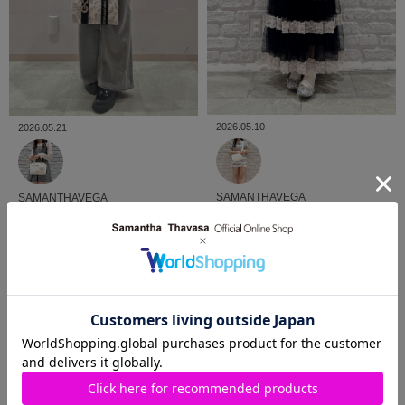
2026.05.10
2026.05.21
SAMANTHAVEGA
SAMANTHAVEGA
SHIBUYA109店
♡陳澤珊
SHIBUYA109店
A🎀
*.𝝑𝝔
VIEW MORE
SHOP BLOG
ショップブログ