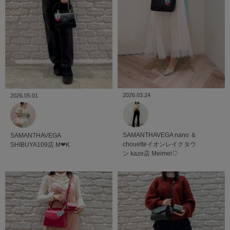
2026.03.24
2026.05.01
SAMANTHAVEGA
nano ＆
SAMANTHAVEGA
chouetteイオンレイクタウ
SHIBUYA109店
M‪‪❤︎‬K
ン kaze店
Meimei♡