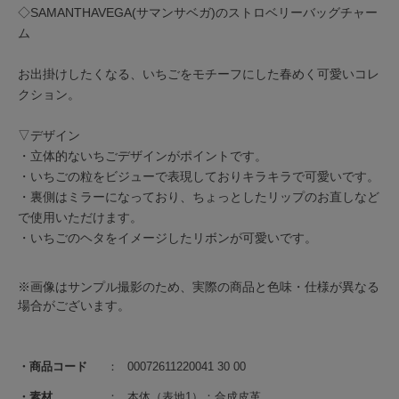
◇SAMANTHAVEGA(サマンサベガ)のストロベリーバッグチャー
ム
お出掛けしたくなる、いちごをモチーフにした春めく可愛いコレ
クション。
▽デザイン
・立体的ないちごデザインがポイントです。
・いちごの粒をビジューで表現しておりキラキラで可愛いです。
・裏側はミラーになっており、ちょっとしたリップのお直しなど
で使用いただけます。
・いちごのヘタをイメージしたリボンが可愛いです。
※画像はサンプル撮影のため、実際の商品と色味・仕様が異なる
場合がございます。
商品コード
00072611220041 30 00
素材
本体（表地1）：合成皮革