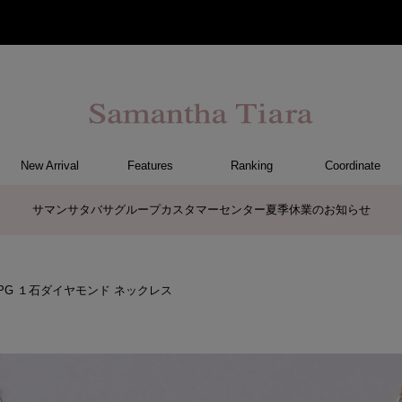
New Arrival
Features
Ranking
Coordinate
ET
CE
GS
FF
CE
ER
TCH
G
リング
ピンキーリング
ペアリング
ネックレス
ペアネックレス
ピアス
イヤリング
イヤーカフ
ブレスレット
リング
ブレスレット
イヤーカフ
その他
イヤリング
ピアス
ネックレス
時計
サマンサタバサグループカスタマーセンター夏季休業のお知らせ
0 PG １石ダイヤモンド ネックレス