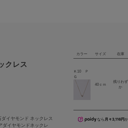
カラー
サイズ
在庫
ネックレス
Ｋ10 Ｐ
Ｇ
残りわず
ハート
商品在庫
40ｃｍ
か
0 １石ダイヤモンド ネックレス
なら
月々3,116円
アダイヤモンドネックレ