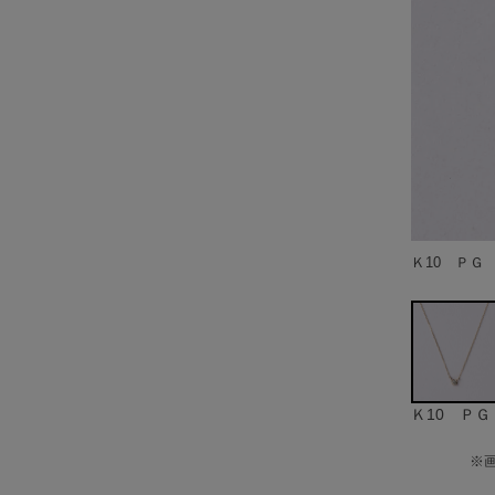
Ｋ10 ＰＧ
Ｋ10 ＰＧ
※