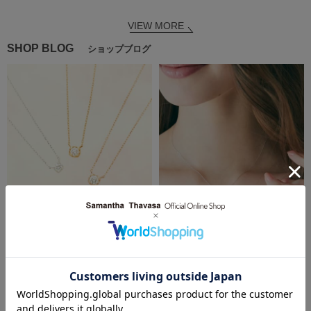
VIEW MORE
SHOP BLOG
ショップブログ
2025.06.26
2024.11.26
一途に思う気持ちを込めて♡一粒ダ
ごほうびに♡一粒ダイヤモンド
イヤモンドネックレス
Samantha Jewelry
Samantha Jewelry
高島屋大阪店