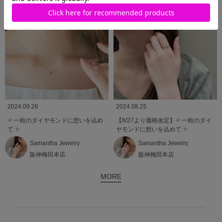
2024.09.26
2024.08.25
✧ 一粒のダイヤモンドに想いを込め
【8/27より価格改定】✧ 一粒のダイ
て ✧
ヤモンドに想いを込めて ✧
Samantha Jewelry
Samantha Jewelry
阪神梅田本店
阪神梅田本店
MORE