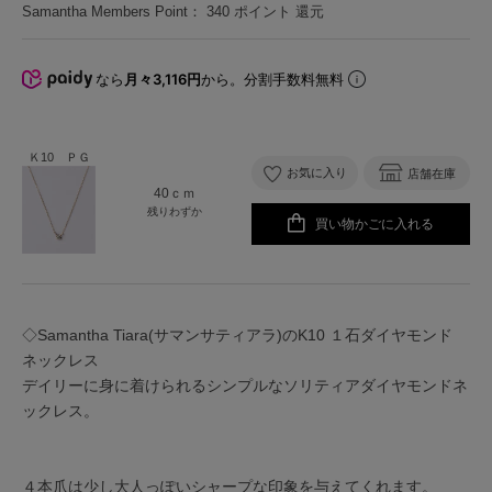
Samantha Members Point：
340
ポイント 還元
なら
月々3,116円
から。分割手数料無料
Ｋ10 ＰＧ
お気に入り
店舗在庫
40ｃｍ
残りわずか
買い物かごに入れる
◇Samantha Tiara(サマンサティアラ)のK10 １石ダイヤモンド
ネックレス
デイリーに身に着けられるシンプルなソリティアダイヤモンドネ
ックレス。
４本爪は少し大人っぽいシャープな印象を与えてくれます。