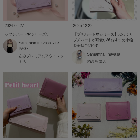
2026.05.27
2025.12.22
♡プチハート💖シリーズ♡
【プチハート💖シリーズ】ぷっくり
プチハートが可愛い💖おすすめ小物
SamanthaThavasa NEXT
を全型ご紹介❣️
PAGE
Samantha Thavasa
あみプレミアムアウトレッ
ト店
柏高島屋店