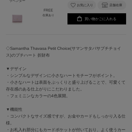
ラベンダー
お気に入り
店舗在庫
FREE
在庫あり
買い物かごに入れる
◇Samantha Thavasa Petit Choice(サマンサタバサプチチョイ
ス)のプチハート 折財布
▼デザイン
・シンプルなデザインに小さなハートモチーフがポイント。
・小さなハートは表面をぷっくりと盛り上げることで、可愛くて
存在感のある仕上がりにこだわりました。
・フェミニンなカラーの4色展開。
▼機能性
・コンパクトなサイズ感ですが、お金やカードもしっかり入る仕
様。
・お札入れ部分にもカードポケットが付いており、よく使うカー