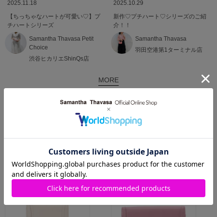
2025.11.18
2025.10.29
【ちっちゃなハートが可愛い♡】プ
新作♡プチハート♡シリーズのご紹
チハートシリーズ
介！！
Samantha Thavasa Petit
Samantha Thavasa
Choice
羽田空港第1ターミナル店
渋谷ヒカリエShinQs店
MORE
関連商品
SALE
SALE