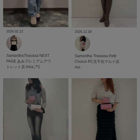
2026.02.12
2025.12.18
SamanthaThavasa NEXT
Samantha Thavasa Petit
PAGE
あみプレミアムアウ
Choice
PC北千住マルイ店
トレット店
hina◌̥*⃝̣
Aoi