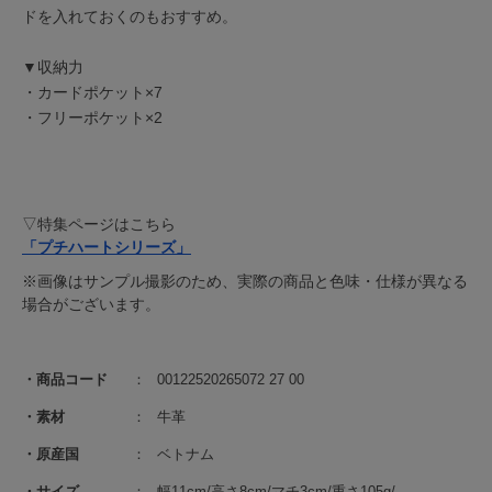
ドを入れておくのもおすすめ。
▼収納力
・カードポケット×7
・フリーポケット×2
▽特集ページはこちら
「プチハートシリーズ」
※画像はサンプル撮影のため、実際の商品と色味・仕様が異なる
場合がございます。
商品コード
00122520265072 27 00
素材
牛革
原産国
ベトナム
サイズ
幅11cm/高さ8cm/マチ3cm/重さ105g/