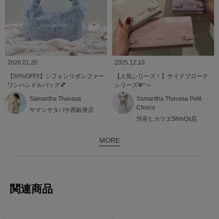
2026.01.20
2025.12.10
【50%OFF‼️】シフォンリボンファー
【人気シリーズ！】サイドブローチ
ワンハンドルバッグ💕
シリーズ❁*·⑅
Samantha Thavasa
Samantha Thavasa Petit
Choice
サマンサタバサ西銀座店
渋谷ヒカリエShinQs店
MORE
関連商品