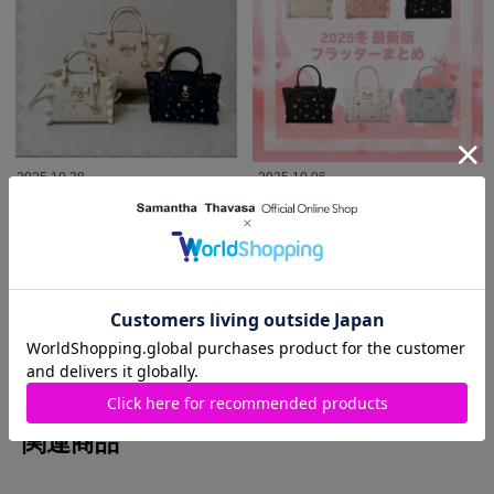
2025.10.28
2025.10.06
サイドレースアップリボンビジュー
♡2025冬 最新版 フラッター特集♡
フラッター♡
SAMANTHAVEGA
SAMANTHAVEGA
梅田エスト店
mozoワンダーシティ店
MORE
関連商品