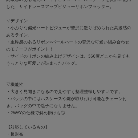
した、サイドレースアップビジューリボンフラッター。
▽デザイン
・小ぶりな偏光ハートビジューが贅沢に散りばめられた高級感の
あるライン。
・重厚感のあるリボン×パールハートの贅沢な可愛い組み合わせ
のモチーフがポイント！
・サイドのリボンの編み上げデザインは、360度どこから見ても
うっとりな可愛いが詰まったバッグ。
▽機能性
・大きく見開きになるので見やすく整理整頓しやすいです。
・バッグの中にはパスケースや鍵が取り付け可能なチェーン付
き。バッグの中で迷子になりません。
・2WAYの仕様で斜め掛けも◎
【対応しているもの】
・長財布