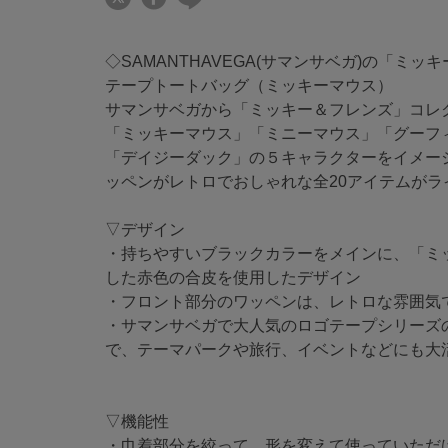
◇SAMANTHAVEGA(サマンサベガ)の「ミ
テープトートバッグ（ミッキーマウス）
サマンサベガから「ミッキー＆フレンズ」コレ
「ミッキーマウス」「ミニーマウス」「グーフ
「デイジーダック」の５キャラクターをイメー
ッペンがレトロでおしゃれな全20アイテムがラ
▽デザイン
・持ちやすいブラックカラーをメインに、「ミ
した赤色の合皮を使用したデザイン
・フロント部分のワッペンは、レトロな雰囲気
・サマンサベガで大人気のロゴテープシリーズ
で、テーマパークや旅行、イベントなどにも大
▽機能性
・巾着部分を絞って、形を変えて使っていただ