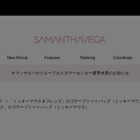
New Arrival
Features
Ranking
Coordinate
RY
REL
ET
M
S
ER
G
ハンドバッグ
トートバッグ/ブリーフ
ショルダーバッグ/ミニバッグ
ボストンバッグ
リュック/バックパック
バッグその他
パソコンケース/パソコンバッグ
A4対応/通勤通学バッグ
長財布
折財布/ミニ財布
コインケース/マルチケース
財布・小物その他
ポーチ
カードケース/名刺入れ
キーケース
パスケース
モバイルグッズ
ケース/ポーチその他
ファスナートップチャーム
バッグチャーム
チャームその他
リング
ネックレス
ピアス
イヤリング
ブレスレット/バングル
アクセサリーその他
トップス
ボトム
ワンピース
ジャケット/アウター
ファッショングッズ
アパレルその他
ポロシャツ(半袖)
ポロシャツ(長袖)
プルオーバー
パーカー
セーター/ベスト
ワンピース
ケース/ポーチ
トップス
バッグ
チャーム
財布/小物
その他
アクセサリー
アパレル
サマンサタバサグループカスタマーセンター夏季休業のお知らせ
フ
>
「ミッキーマウス＆フレンズ」ロゴテープトートバッグ（ミッキーマウ
ズ」ロゴテープトートバッグ（ミッキーマウス）