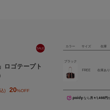
カラー
サイズ
在庫
SALE
ブラック
」ロゴテープト
ハート
商品在庫
FREE
在庫あり
）
20
込)
%OFF
なら
月々1,466円