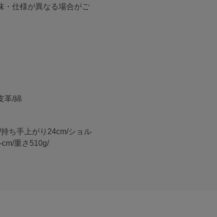
味・仕様が異なる場合がご
皮革/綿
cm/持ち手上がり24cm/ショル
m/重さ510g/