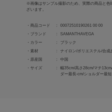
※画像はサンプル撮影のため、実際の商品と色
ざいます。
商品コード
00072510190261 00 00
ブランド
SAMANTHAVEGA
カラー
ブラック
素材
ナイロン/ポリエステル/合成
原産国
中国
サイズ
幅35cm/高さ28cm/マチ13
ダー最長-cm/ショルダー最短-c