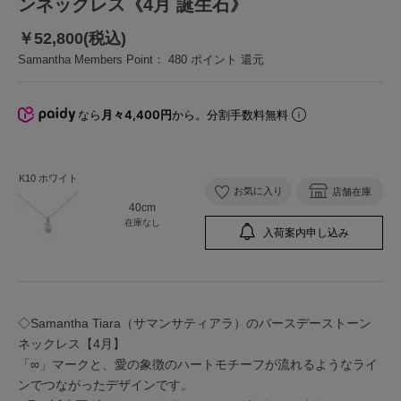
ンネックレス《4月 誕生石》
￥52,800(税込)
Samantha Members Point：
480
ポイント 還元
なら
月々4,400円
から。分割手数料無料
K10 ホワイト
お気に入り
店舗在庫
40cm
在庫なし
入荷案内申し込み
◇Samantha Tiara（サマンサティアラ）のバースデーストーン
ネックレス【4月】
「∞」マークと、愛の象徴のハートモチーフが流れるようなライ
ンでつながったデザインです。