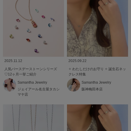
2025.11.12
2025.09.22
人気バースデーストーンシリーズ
✧ わたしだけのお守り ✧ 誕生石ネッ
♡12ヶ月一挙ご紹介
クレス特集
Samantha Jewelry
Samantha Jewelry
ジェイアール名古屋タカシ
阪神梅田本店
マヤ店