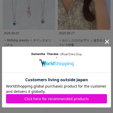
2025.09.07
2025.08.27
✧ Birthday jewelry ✧ サマンサオリ
✧ わたしだけのお守り ✧ 誕生石ネッ
ジナル
クレス特集
Samantha Jewelry
Samantha Jewelry
阪神梅田本店
阪神梅田本店
MORE
関連商品