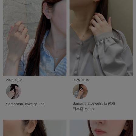
2025.04.15
2025.11.28
Samantha Jewelry
阪神梅
Samantha Jewelry
Lica
田本店
Maho