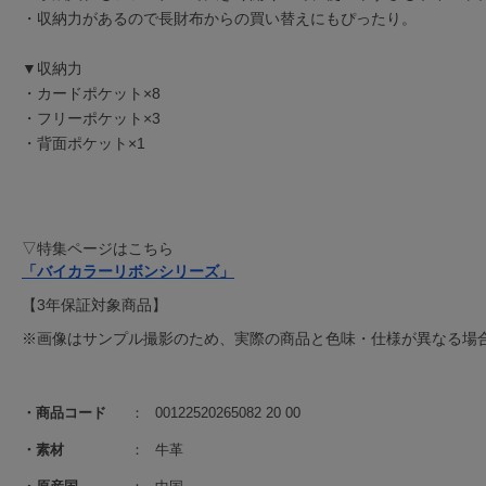
・収納力があるので長財布からの買い替えにもぴったり。
▼収納力
・カードポケット×8
・フリーポケット×3
・背面ポケット×1
▽特集ページはこちら
「バイカラーリボンシリーズ」
【3年保証対象商品】
※画像はサンプル撮影のため、実際の商品と色味・仕様が異なる場
商品コード
00122520265082 20 00
素材
牛革