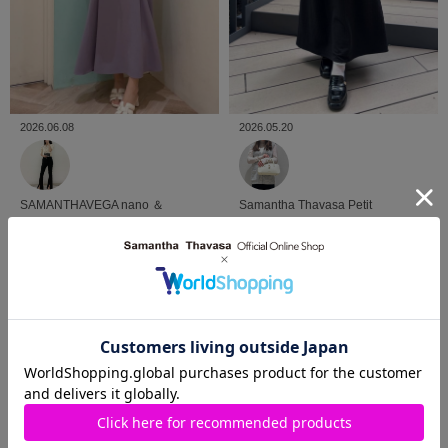
2026.06.08
2026.05.20
SAMANTHAVEGA
nano ＆
Samantha Thavasa Petit
chouetteイオンレイクタウ
Choice
渋谷ヒカリエ
ン kaze店
Meimei♡
ShinQs店
ayaᕷ*.°
VIEW MORE
SHOP BLOG
ショップブログ