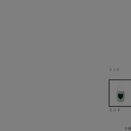
ミント
ブラック
ピンク
ベージュ
イエロー
ライトブル
ミント
※