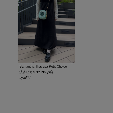
Samantha Thavasa Petit Choice
渋谷ヒカリエShinQs店
ayaᕷ*.°