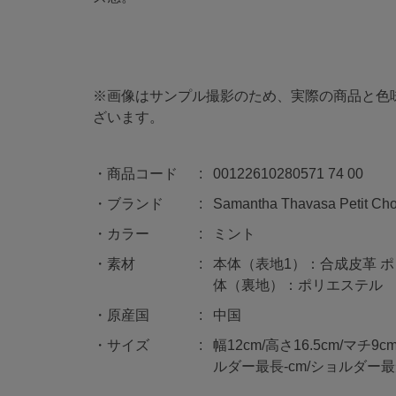
※画像はサンプル撮影のため、実際の商品と色
ざいます。
商品コード
00122610280571 74 00
ブランド
Samantha Thavasa Petit Cho
カラー
ミント
素材
本体（表地1）：合成皮革 ポ
体（裏地）：ポリエステル
原産国
中国
サイズ
幅12cm/高さ16.5cm/マチ9
ルダー最長-cm/ショルダー最短-