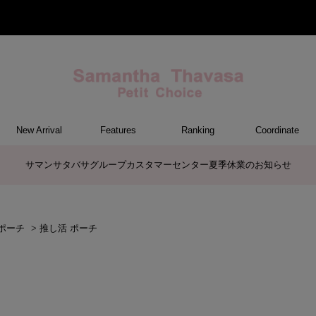
New Arrival
Features
Ranking
Coordinate
ET
M
ER
G
トートバッグ/ブリーフ
ショルダーバッグ/ミニバッグ
ボストンバッグ
リュック/バックパック
ボディバッグ/ウエストポーチ
バッグその他
ケアアイテム
長財布
中財布
折財布/ミニ財布
コインケース/マルチケース
財布・小物その他
ポーチ
カードケース/名刺入れ
キーケース
パスケース
モバイルグッズ
ファスナートップチャーム
バッグチャーム
チャームその他
ウォレット&スマホショルダーバッ
ケース/ポーチその他
ケース/ポーチ
バッグ
チャーム
財布/小物
その他
サマンサタバサグループカスタマーセンター夏季休業のお知らせ
グ
ポーチ
>
推し活 ポーチ