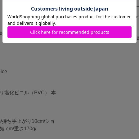
なら
月々1,191円
か
味・仕様が異なる場合がご
配送と
ice
リ塩化ビニル（PVC） 本
cm/持ち手上がり10cm/ショ
cm/重さ170g/