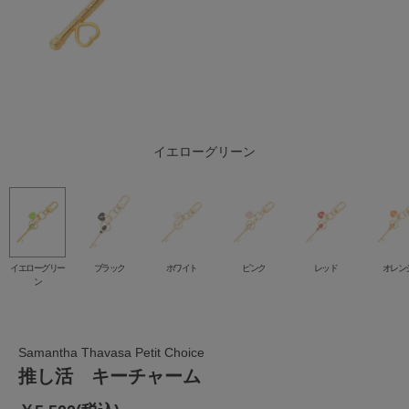
イエローグリーン
レッドパープル
ブルーパープル
ライトブルー
ブラック
ホワイト
オレンジ
イエロー
グリーン
ピンク
レッド
ブルー
イエローグリー
ブラック
ホワイト
ピンク
レッド
オレン
ン
Samantha Thavasa Petit Choice
推し活 キーチャーム