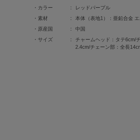
カラー
レッドパープル
素材
本体（表地1）：亜鉛合金 エ
原産国
中国
サイズ
チャームヘッド：タテ6cm/
2.4cm/チェーン部：全長14cm