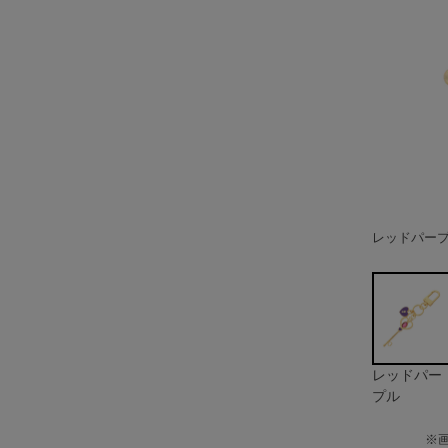
レッドパー
ブラック
ホワイト
ピンク
レッド
オレンジ
イエロー
グリーン
イエローグ
ライトブル
ブルー
ブルーパー
レッドパー
プル
※