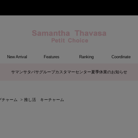
New Arrival
Features
Ranking
Coordinate
ET
M
ER
G
トートバッグ/ブリーフ
ショルダーバッグ/ミニバッグ
ボストンバッグ
リュック/バックパック
ボディバッグ/ウエストポーチ
バッグその他
ケアアイテム
長財布
中財布
折財布/ミニ財布
コインケース/マルチケース
財布・小物その他
ポーチ
カードケース/名刺入れ
キーケース
パスケース
モバイルグッズ
ファスナートップチャーム
バッグチャーム
チャームその他
ウォレット&スマホショルダーバッ
ケース/ポーチその他
ケース/ポーチ
バッグ
チャーム
財布/小物
その他
サマンサタバサグループカスタマーセンター夏季休業のお知らせ
グ
グチャーム
>
推し活 キーチャーム