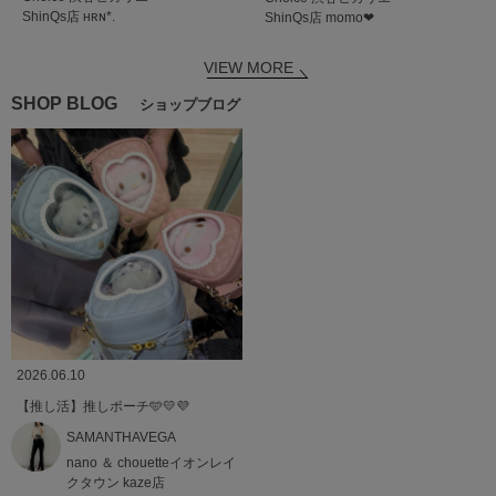
ShinQs店
ʜʀɴ*.
ShinQs店
momo‪‪❤︎‬
VIEW MORE
SHOP BLOG
ショップブログ
2026.06.10
【推し活】推しポーチ🩵💛💜
SAMANTHAVEGA
nano ＆ chouetteイオンレイ
クタウン kaze店