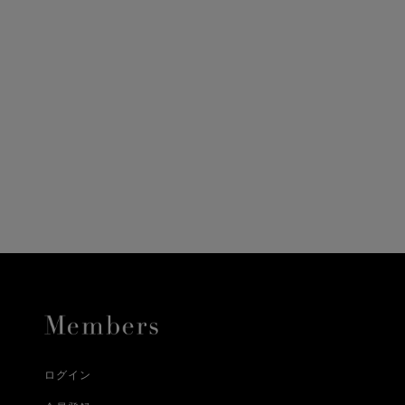
ニ決済（前払い）、
に、配送いたします。
配送業者となる場合が
とし、8日以内にご連
詳しくはこちら
お届けいたします。
プレゼントの場合はご
って異なります。
時に届かない場合もご
合
詳しくはこちら
詳しくはこちら
ログイン