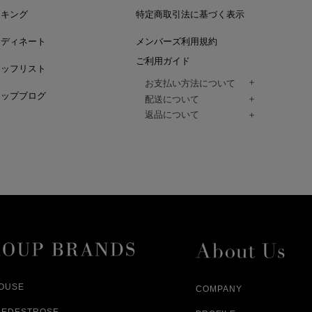
ンキング
特定商取引法に基づく表示
ーディネート
メンバーズ利用規約
ご利用ガイド
タッフリスト
お支払い方法について
ョップブログ
クレジットカード、代金引換、コンビ
配送について
Paidy（翌月払い）、
ご注文商品は、佐川急便にてご注文毎
返品について
amazon payをご利用いただけます。
（一部地域については佐川急便以外の
以下の各号の場合に限り受け付けるもの
ございます。）
絡いただいた場合、
通常はご注文日の翌日以降、3日程度で
返品もしくは交換をお受けします。（
お届けまでの日数はお届け先住所によ
購入者様への返金となります。）
また、天候や道路状況により、指定日
商品が不良品であった場合
ざいますので
ご注文内容と異なる商品が到着した場
あらかじめご了承ください。
配送中に商品が破損した場合
アパレル商品（衣料品） ※交換不可
HOUSE
COMPANY