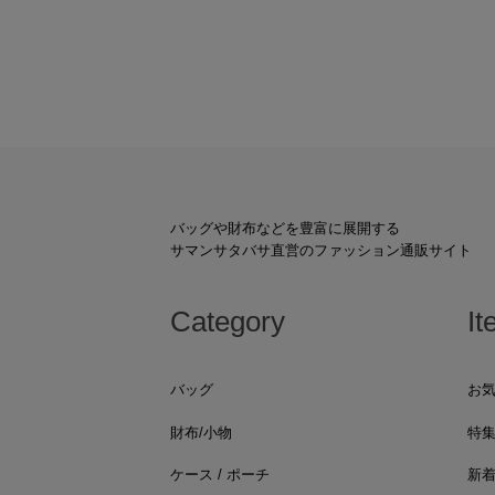
バッグや財布などを豊富に展開する
サマンサタバサ直営のファッション通販サイト
Category
It
バッグ
お
財布/小物
特
ケース / ポーチ
新