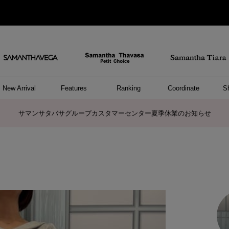
New Arrival
Features
Ranking
Coordinate
S
ョングッズ
/ ポーチ
セサリー
スレット
クレス
リング
ーカフ
/小物
ャーム
パレル
ップス
ッグ
ング
アス
ハンドバッグ
トートバッグ
ショルダーバッグ
ボストンバッグ
リュック/バックパック
ボディバッグ/ウエストポーチ
ウォレットショルダーバッグ
ミニバッグ
キャリーバッグ/スポーツバッグ
パソコンケース/パソコンバッグ
A4対応/通勤通学バッグ
ケアアイテム
バッグその他
長財布
折財布/ミニ財布
コインケース/マルチケース
財布/小物その他
ポーチ
カードケース/名刺入れ
キーケース
パスケース
モバイルグッズ
フラグメントケース
ケース/ポーチその他
ファスナートップチャーム
バッグチャーム
チャームその他
リング
ネックレス
ピアス
イヤリング
イヤーカフ
ブレスレット/バングル
アンクレット
時計
アクセサリーその他
帽子
レッグウェア
ストール
Tシャツ
ネクタイ
傘
アンダーウェア/ソックス
ファッショングッズその他
トップス
ボトム
ワンピース
ジャケット/アウター
ファッショングッズ
アパレルその他
雑貨/インテリア
ホビー/ステーショナリー
雑貨/インテリアその他
ポロシャツ(半袖)
ポロシャツ(長袖)
プルオーバー
パーカー
セーター/ベスト
ワンピース
トップスその他
リング
ピンキーリング
ペアリング
ネックレス
ペアネックレス
サマンサタバサグループカスタマーセンター夏季休業のお知らせ