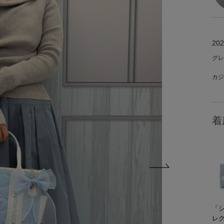
202
グレ
カジ
着
「
レ