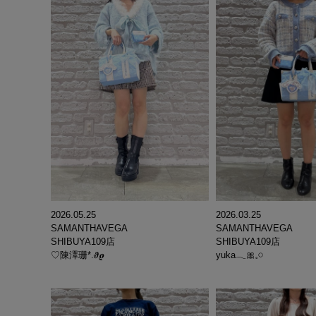
2026.05.25
2026.03.25
SAMANTHAVEGA
SAMANTHAVEGA
SHIBUYA109店
SHIBUYA109店
♡陳澤珊*.𝝑𝝔
yuka𓂃🎀𓈒𓏸