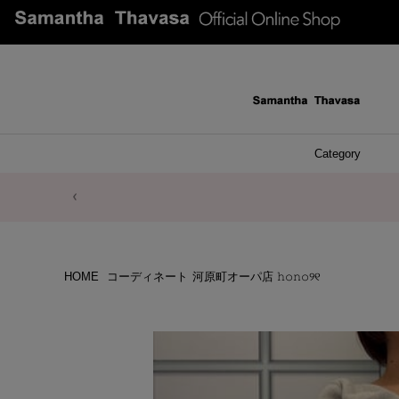
Category
ファッシ
ケース 
アク
ブレ
ネッ
イヤ
イヤ
財布
チ
ア
ト
バ
リ
ピ
HOME
コーディネート
河原町オーパ店 𝚑𝚘𝚗𝚘୨୧