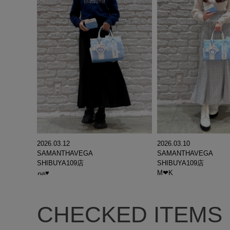
2026.03.12
2026.03.10
SAMANTHAVEGA
SAMANTHAVEGA
SHIBUYA109店
SHIBUYA109店
𝓷𝓪♥
M‪‪❤︎‬K
CHECKED ITEMS